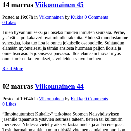
14 marras
Viikonnainen 45
Posted at 19:07h
in
Viikonnainen
by
Kukka
0 Comments
0
Likes
Tulen hyväntuuliseksi ja iloiseksi muiden ihmisten seurassa. Perhe,
ystävät ja poikakaveri ovat minulle rakkaita. Yhdessä muodostamme
synergiaa, joka tuo iloa ja onnea jokaiselle osapuolelle. Suhtaudun
elämään myönteisesti ja tämän ansiosta huomaan paljon iloisia ja
onnellisia asioita jokaisessa päivässä. Iloa elämääni tuovat myös
onnistumisen kokemukset, tavoitteiden saavuttaminen...
Read More
02 marras
Viikonnainen 44
Posted at 19:04h
in
Viikonnainen
by
Kukka
0 Comments
0
Likes
”Ilmoittautumiset Kukalle-” tarkoittaa Suomen Naisyhdistyksen
jäsenille tapaamista ystävien seurassa taiteen, tieteen tai kulttuurin
merkeissä. Yhdessä vietetty aika virkistää mieltä ja antaa energiaa.
Tosin harmaimmankin aamun piristää yhteinen aamiainen puolison