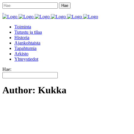
Toiminta
Tutustu ja tilaa
Historia
Ajankohtaista
Tapahtumia
Arkisto
Yhteystiedot
Hae:
Author: Kukka