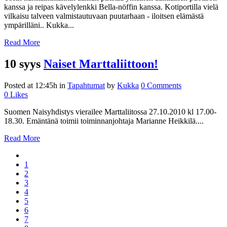
kanssa ja reipas kävelylenkki Bella-nöffin kanssa. Kotiportilla vielä
vilkaisu talveen valmistautuvaan puutarhaan - iloitsen elämästä
ympärilläni.. Kukka...
Read More
10 syys
Naiset Marttaliittoon!
Posted at 12:45h
in
Tapahtumat
by
Kukka
0 Comments
0
Likes
Suomen Naisyhdistys vierailee Marttaliitossa 27.10.2010 kl 17.00-
18.30. Emäntänä toimii toiminnanjohtaja Marianne Heikkilä....
Read More
1
2
3
4
5
6
7