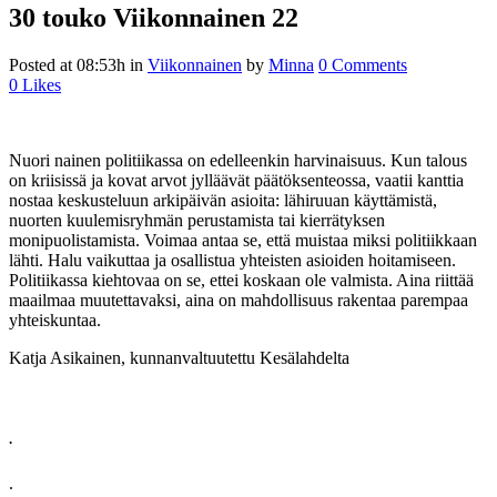
30 touko
Viikonnainen 22
Posted at 08:53h
in
Viikonnainen
by
Minna
0 Comments
0
Likes
Nuori nainen politiikassa on edelleenkin harvinaisuus. Kun talous
on kriisissä ja kovat arvot jylläävät päätöksenteossa, vaatii kanttia
nostaa keskusteluun arkipäivän asioita: lähiruuan käyttämistä,
nuorten kuulemisryhmän perustamista tai kierrätyksen
monipuolistamista. Voimaa antaa se, että muistaa miksi politiikkaan
lähti. Halu vaikuttaa ja osallistua yhteisten asioiden hoitamiseen.
Politiikassa kiehtovaa on se, ettei koskaan ole valmista. Aina riittää
maailmaa muutettavaksi, aina on mahdollisuus rakentaa parempaa
yhteiskuntaa.
Katja Asikainen, kunnanvaltuutettu Kesälahdelta
.
.