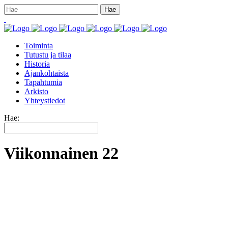
Toiminta
Tutustu ja tilaa
Historia
Ajankohtaista
Tapahtumia
Arkisto
Yhteystiedot
Hae:
Viikonnainen 22