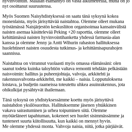
hyvinvointiin. Malalan elämäntyö on vasta alkumetreillä, mutta on jo
nyt osoittanut suuruutensa.
Myös Suomen Naisyhdistyksessä on saatu tänä syksynä kokea
monenlaista, myös järisyttävää naistahtoa. Olemme olleet mukana
työstämässä Naisjärjestön keskusliiton organisoimaa kansainvälistä
naisten asemaa käsittelevää Peking +20 raporttia, olemme olleet
kehittämässä naisten hyvinvointihanketta yhdessä farmasia-alan
kanssa ja olemme Jenny ja Antti Wihurin rahaston hallituksessa
huolehtineet naisten osuudesta tutkimus- ja kehittämisapurahojen
saannissa.
Naistahtoa on virrannut vuolaasti myös omassa elämässäni: olen
saanut todeta kuinka taloyhtiön valtava remontti tehdään pelkästään
naisvoimin: hallitus ja puheenjohtaja, valvoja, arkkitehti ja
rakennusvalvonta-arkkitehti, me kaikki – naisia. Lopputuloksena
loistava, ja budjetin raameissa toteutettu uhkea asuinrakennus, jota
ohikulkijat pysähtyvät ihailemaan.
Tänä syksynä on yhdistyksessämme koettu myös järisyttävä
naistahdon yksilösuoritus. Hallituksemme jäsenen yhtäkkinen
vakava sairastuminen ja urhea toipuminen siitä. Olemme
myötäeläneet tapahtuman, kokeneet sen huolet sisimmässämme ja
tunteneet suurta kiitollisuutta, kun kaikki on mennyt hyvin.
Me olemme yhdessä monta. Vahvoja naisia, niitä, jotka pärjäävät.