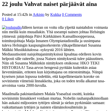
22 joulu
Vahvat naiset pärjäävät aina
Posted at 15:42h
in
Arkisto
by
Kukka
0 Comments
0
Likes
Jälleen kerran on voitu olla ylpeitä naistahdon voimasta
niin meillä kuin muuallakin. Yhä useampi nainen johtaa Helsingin
ytimessä: pääjohtaja Päivi Kärkkäinen Kansallisoopperassa,
toimitusjohtaja Maija Innanen Olympiastadionilla ja uusimpana
tuleva Helsingin kaupunginorkesterin ylikapellimestari Susanna
Mälkki Musiikkitalossa -syksystä 2016 lähtien.
Mediauutisointi naisjohtajanimityksissä lipsahtaa edelleen kovin
helposti sille raiteelle, jossa Naisen nimityksestä tulee pääuutinen.
Niin oli Susanna Mälkinkin nimityksen otsikossa: HKO TEKI
HISTORIAA! Tasa-arvon hengessä pyritään kuitenkin asiaa
lieventämään, eritoten kun kirjoittajana on miestoimittaja. Niinpä
kyseisen jutun lopussa todettiin, että kapellimestarin koroke on
sovinismin viimeisiä linnakkeita, joka on toden teolla alkanut tasa-
arvoistua vasta 2000-luvulla.
Maailmalla pakistanilainen Malala Yoasafzai osoitti, kuinka
sovinismin linnakkeet voidaan murtaa. Nobelin rauhanpalkinnollaan
hän aukaisi miljoonien tyttöjen silmät ja sielun pyrkimään samaan:
vaikuttamaan tyttöjen ja naisten elämänolosuhteisiin ja