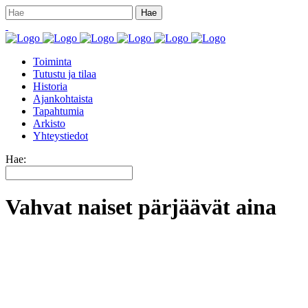
Toiminta
Tutustu ja tilaa
Historia
Ajankohtaista
Tapahtumia
Arkisto
Yhteystiedot
Hae:
Vahvat naiset pärjäävät aina