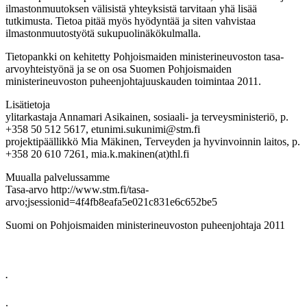
ilmastonmuutoksen välisistä yhteyksistä tarvitaan yhä lisää
tutkimusta. Tietoa pitää myös hyödyntää ja siten vahvistaa
ilmastonmuutostyötä sukupuolinäkökulmalla.
Tietopankki on kehitetty Pohjoismaiden ministerineuvoston tasa-
arvoyhteistyönä ja se on osa Suomen Pohjoismaiden
ministerineuvoston puheenjohtajuuskauden toimintaa 2011.
Lisätietoja
ylitarkastaja Annamari Asikainen, sosiaali- ja terveysministeriö, p.
+358 50 512 5617, etunimi.sukunimi@stm.fi
projektipäällikkö Mia Mäkinen, Terveyden ja hyvinvoinnin laitos, p.
+358 20 610 7261, mia.k.makinen(at)thl.fi
Muualla palvelussamme
Tasa-arvo http://www.stm.fi/tasa-
arvo;jsessionid=4f4fb8eafa5e021c831e6c652be5
Suomi on Pohjoismaiden ministerineuvoston puheenjohtaja 2011
.
.