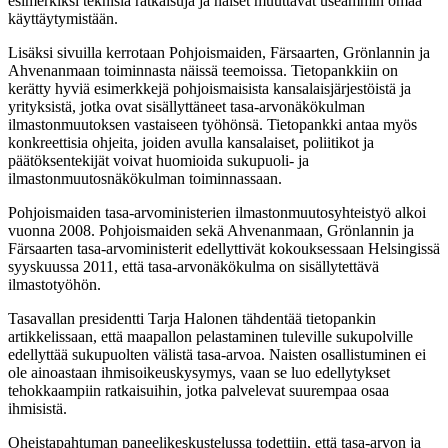
esimerkiksi teknisiä ratkaisuja ja naiset muuttavat useammin omaa
käyttäytymistään.
Lisäksi sivuilla kerrotaan Pohjoismaiden, Färsaarten, Grönlannin ja
Ahvenanmaan toiminnasta näissä teemoissa. Tietopankkiin on
kerätty hyviä esimerkkejä pohjoismaisista kansalaisjärjestöistä ja
yrityksistä, jotka ovat sisällyttäneet tasa-arvonäkökulman
ilmastonmuutoksen vastaiseen työhönsä. Tietopankki antaa myös
konkreettisia ohjeita, joiden avulla kansalaiset, poliitikot ja
päätöksentekijät voivat huomioida sukupuoli- ja
ilmastonmuutosnäkökulman toiminnassaan.
Pohjoismaiden tasa-arvoministerien ilmastonmuutosyhteistyö alkoi
vuonna 2008. Pohjoismaiden sekä Ahvenanmaan, Grönlannin ja
Färsaarten tasa-arvoministerit edellyttivät kokouksessaan Helsingissä
syyskuussa 2011, että tasa-arvonäkökulma on sisällytettävä
ilmastotyöhön.
Tasavallan presidentti Tarja Halonen tähdentää tietopankin
artikkelissaan, että maapallon pelastaminen tuleville sukupolville
edellyttää sukupuolten välistä tasa-arvoa. Naisten osallistuminen ei
ole ainoastaan ihmisoikeuskysymys, vaan se luo edellytykset
tehokkaampiin ratkaisuihin, jotka palvelevat suurempaa osaa
ihmisistä.
Oheistapahtuman paneelikeskustelussa todettiin, että tasa-arvon ja