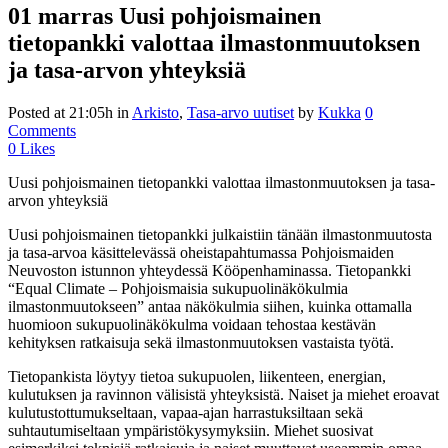
01 marras
Uusi pohjoismainen
tietopankki valottaa ilmastonmuutoksen
ja tasa-arvon yhteyksiä
Posted at 21:05h
in
Arkisto
,
Tasa-arvo uutiset
by
Kukka
0
Comments
0
Likes
Uusi pohjoismainen tietopankki valottaa ilmastonmuutoksen ja tasa-
arvon yhteyksiä
Uusi pohjoismainen tietopankki julkaistiin tänään ilmastonmuutosta
ja tasa-arvoa käsittelevässä oheistapahtumassa Pohjoismaiden
Neuvoston istunnon yhteydessä Kööpenhaminassa. Tietopankki
“Equal Climate – Pohjoismaisia sukupuolinäkökulmia
ilmastonmuutokseen” antaa näkökulmia siihen, kuinka ottamalla
huomioon sukupuolinäkökulma voidaan tehostaa kestävän
kehityksen ratkaisuja sekä ilmastonmuutoksen vastaista työtä.
Tietopankista löytyy tietoa sukupuolen, liikenteen, energian,
kulutuksen ja ravinnon välisistä yhteyksistä. Naiset ja miehet eroavat
kulutustottumukseltaan, vapaa-ajan harrastuksiltaan sekä
suhtautumiseltaan ympäristökysymyksiin. Miehet suosivat