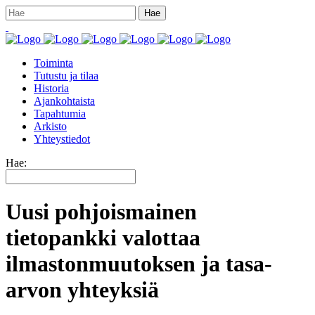
Toiminta
Tutustu ja tilaa
Historia
Ajankohtaista
Tapahtumia
Arkisto
Yhteystiedot
Hae:
Uusi pohjoismainen
tietopankki valottaa
ilmastonmuutoksen ja tasa-
arvon yhteyksiä