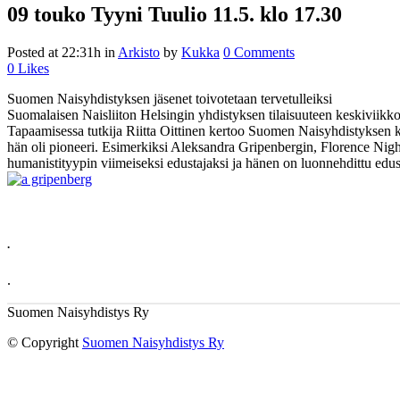
09 touko
Tyyni Tuulio 11.5. klo 17.30
Posted at 22:31h
in
Arkisto
by
Kukka
0 Comments
0
Likes
Suomen Naisyhdistyksen jäsenet toivotetaan tervetulleiksi
Suomalaisen Naisliiton Helsingin yhdistyksen tilaisuuteen keskiviik
Tapaamisessa tutkija Riitta Oittinen kertoo Suomen Naisyhdistyksen kun
hän oli pioneeri. Esimerkiksi Aleksandra Gripenbergin, Florence Nigh
humanistityypin viimeiseksi edustajaksi ja hänen on luonnehdittu edu
.
.
Suomen Naisyhdistys Ry
© Copyright
Suomen Naisyhdistys Ry