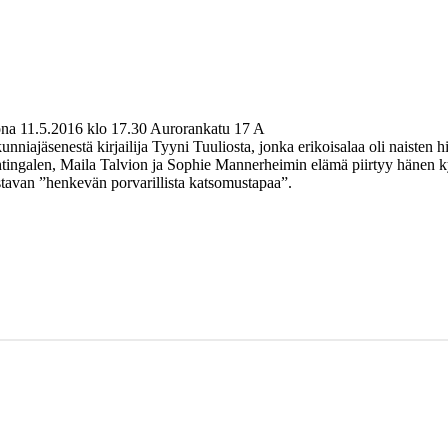
kona 11.5.2016 klo 17.30 Aurorankatu 17 A
niajäsenestä kirjailija Tyyni Tuuliosta, jonka erikoisalaa oli naisten h
tingalen, Maila Talvion ja Sophie Mannerheimin elämä piirtyy hänen ky
stavan ”henkevän porvarillista katsomustapaa”.