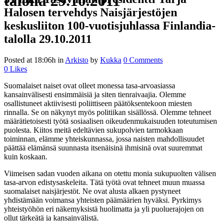
talolla 29.10.2011
Halosen tervehdys Naisjärjestöjen
keskusliiton 100-vuotisjuhlassa Finlandia-
talolla 29.10.2011
Posted at 18:06h
in
Arkisto
by
Kukka
0 Comments
0
Likes
Suomalaiset naiset ovat olleet monessa tasa-arvoasiassa
kansainvälisesti ensimmäisiä ja siten tienraivaajia. Olemme
osallistuneet aktiivisesti poliittiseen päätöksentekoon miesten
rinnalla. Se on näkynyt myös politiikan sisällössä. Olemme tehneet
määrätietoisesti työtä sosiaalisen oikeudenmukaisuuden toteutumisen
puolesta. Kiitos meitä edeltävien sukupolvien tarmokkaan
toiminnan, elämme yhteiskunnassa, jossa naisten mahdollisuudet
päättää elämänsä suunnasta itsenäisinä ihmisinä ovat suuremmat
kuin koskaan.
Viimeisen sadan vuoden aikana on otettu monia sukupuolten välisen
tasa-arvon edistysaskeleita. Tätä työtä ovat tehneet muun muassa
suomalaiset naisjärjestöt. Ne ovat alusta alkaen pystyneet
yhdistämään voimansa yhteisten päämäärien hyväksi. Pyrkimys
yhteistyöhön eri näkemyksistä huolimatta ja yli puoluerajojen on
ollut tärkeätä ja kansainvälistä.