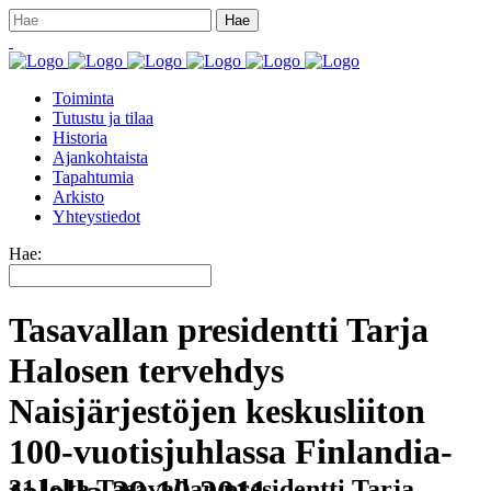
Toiminta
Tutustu ja tilaa
Historia
Ajankohtaista
Tapahtumia
Arkisto
Yhteystiedot
Hae:
Tasavallan presidentti Tarja
Halosen tervehdys
Naisjärjestöjen keskusliiton
100-vuotisjuhlassa Finlandia-
31 loka
Tasavallan presidentti Tarja