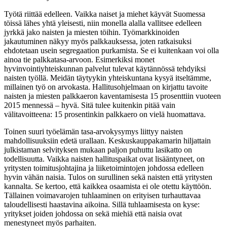
Työtä riittää edelleen. Vaikka naiset ja miehet käyvät Suomessa
töissä lähes yhtä yleisesti, niin monella alalla vallitsee edelleen
jyrkkä jako naisten ja miesten töihin. Työmarkkinoiden
jakautuminen näkyy myös palkkauksessa, joten ratkaisuksi
ehdotetaan usein segregaation purkamista. Se ei kuitenkaan voi olla
ainoa tie palkkatasa-arvoon. Esimerkiksi monet
hyvinvointiyhteiskunnan palvelut tulevat käytännössä tehdyiksi
naisten työllä. Meidän täytyykin yhteiskuntana kysyä itseltämme,
millainen työ on arvokasta. Hallitusohjelmaan on kirjattu tavoite
naisten ja miesten palkkaeron kaventamisesta 15 prosenttiin vuoteen
2015 mennessä – hyvä. Sitä tulee kuitenkin pitää vain
välitavoitteena: 15 prosentinkin palkkaero on vielä huomattava.
Toinen suuri työelämän tasa-arvokysymys liittyy naisten
mahdollisuuksiin edetä urallaan. Keskuskauppakamarin hiljattain
julkistaman selvityksen mukaan paljon puhuttu lasikatto on
todellisuutta. Vaikka naisten hallituspaikat ovat lisääntyneet, on
yritysten toimitusjohtajina ja liiketoimintojen johdossa edelleen
hyvin vähän naisia. Tulos on surullinen sekä naisten että yritysten
kannalta. Se kertoo, että kaikkea osaamista ei ole otettu käyttöön.
Tällainen voimavarojen tuhlaaminen on erityisen turhauttavaa
taloudellisesti haastavina aikoina. Sillä tuhlaamisesta on kyse:
yritykset joiden johdossa on sekä miehiä että naisia ovat
menestyneet myös parhaiten.