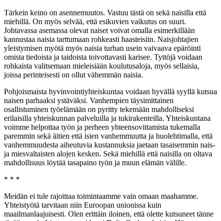
Tärkein keino on asennemuutos. Vastuu tästä on sekä naisilla että
miehillä. On myös selvää, että esikuvien vaikutus on suuri.
Johtavassa asemassa olevat naiset voivat omalla esimerkillään
kannustaa naisia tarttumaan rohkeasti haasteisiin. Naisjohtajien
yleistymisen myötä myös naisia turhan usein vaivaava epäröinti
omista tiedoista ja taidoista toivottavasti karisee. Tyttöjä voidaan
rohkaista valitsemaan mieleisiään koulutusaloja, myös sellaisia,
joissa perinteisesti on ollut vähemmän naisia.
Pohjoismaista hyvinvointiyhteiskuntaa voidaan hyvällä syyllä kutsua
naisen parhaaksi ystäväksi. Vanhempien täysimittainen
osallistuminen työelämään on pyritty tekemään mahdolliseksi
erilaisilla yhteiskunnan palveluilla ja tukirakenteilla. Yhteiskuntana
voimme helpottaa työn ja perheen yhteensovittamista tukemalla
paremmin sekä äitien että isien vanhemmuutta ja huolehtimalla, että
vanhemmuudesta aiheutuvia kustannuksia jaetaan tasaisemmin nais-
ja miesvaltaisten alojen kesken. Sekä miehillä että naisilla on oltava
mahdollisuus löytää tasapaino työn ja muun elämän välille.
* * *
Meidän ei tule rajoittaa toimintaamme vain omaan maahamme.
Yhteistyötä tarvitaan niin Euroopan unionissa kuin
maailmanlaajuisesti. Olen erittäin iloinen, että olette kutsuneet tänne