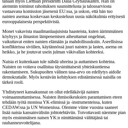
tänään myös Liettuan presidentti Dalia Grybauskaitėn. Hän on
aiemmin toiminut rahoituksen suunnittelusta ja talousarviosta
vastaavana komission jäsenenä EU:ssa, ja uskon, että hän tuo
naisten asemaa koskevaan keskusteluun uusia näkökulmia erityisesti
eurooppalaisesta perspektiivistä.
Monet vakavista maailmanlaajuisista haasteista, kuten äärimmäinen
köyhyys ja ilmaston lämpenemisen aiheuttamat ongelmat,
vaikuttavat eniten naisten elämään ja mahdollisuuksiin. Aseellisissa
konflikteissa siviilien, käytännössä juuri naisten ja lasten, asema on
heikko, ja he joutuvat usein julman väkivallan kohteeksi.
Naisia ei kuitenkaan tule nähdä uhreina ja auttamisen kohteina.
Naisten on voitava osallistua täysimittaisesti yhteiskuntiensa
rakentamiseen. Sukupuolten välinen tasa-arvo on edellytys aidolle
demokratialle. Myös kestävän kehityksen edistämisessä naisilla on
tärkeä rooli.
Yhdistyneet kansakunnat on ollut edelläkävijä naisten
voimaannuttamisessa. Naisten ihmisoikeuksien parantamisen eteen
tehdään työtä monissa YK-elimissä ja -instrumenteissa, kuten
CEDAW:ssa ja UN Womenissa. Olemme viime vuosina saaneet
lisää naisia kansainvälisiin johtotehtäviin. Toivottavasti näemme pian
myös ensimmäisen naisen YK:n nimittämänä välittäjänä tai
rauhanneuvottelijana.