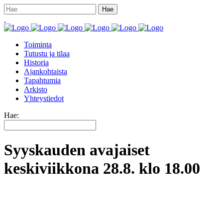
Toiminta
Tutustu ja tilaa
Historia
Ajankohtaista
Tapahtumia
Arkisto
Yhteystiedot
Hae:
Syyskauden avajaiset
keskiviikkona 28.8. klo 18.00