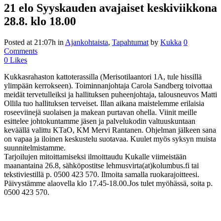
21 elo
Syyskauden avajaiset keskiviikkona
28.8. klo 18.00
Posted at 21:07h
in
Ajankohtaista
,
Tapahtumat
by
Kukka
0
Comments
0
Likes
Kukkasrahaston kattoterassilla (Merisotilaantori 1A, tule hissillä
ylimpään kerrokseen). Toiminnanjohtaja Carola Sandberg toivottaa
meidät tervetulleiksi ja hallituksen puheenjohtaja, talousneuvos Matti
Ollila tuo hallituksen terveiset. Illan aikana maistelemme erilaisia
roseeviinejä suolaisen ja makean purtavan ohella. Viinit meille
esittelee johtokuntamme jäsen ja palvelukodin valtuuskuntaan
keväällä valittu KTaO, KM Mervi Rantanen. Ohjelman jälkeen sana
on vapaa ja iloinen keskustelu suotavaa. Kuulet myös syksyn muista
suunnitelmistamme.
Tarjoilujen mitoittamiseksi ilmoittaudu Kukalle viimeistään
maanantaina 26.8, sähköpostitse lehmusvirta(at)kolumbus.fi tai
tekstiviestillä p. 0500 423 570. Ilmoita samalla ruokarajoitteesi.
Päivystämme alaovella klo 17.45-18.00.Jos tulet myöhässä, soita p.
0500 423 570.