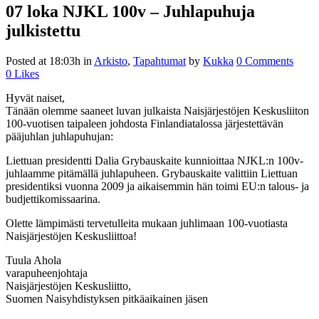
07 loka
NJKL 100v – Juhlapuhuja
julkistettu
Posted at 18:03h
in
Arkisto
,
Tapahtumat
by
Kukka
0 Comments
0
Likes
Hyvät naiset,
Tänään olemme saaneet luvan julkaista Naisjärjestöjen Keskusliiton
100-vuotisen taipaleen johdosta Finlandiatalossa järjestettävän
pääjuhlan juhlapuhujan:
Liettuan presidentti Dalia Grybauskaite kunnioittaa NJKL:n 100v-
juhlaamme pitämällä juhlapuheen. Grybauskaite valittiin Liettuan
presidentiksi vuonna 2009 ja aikaisemmin hän toimi EU:n talous- ja
budjettikomissaarina.
Olette lämpimästi tervetulleita mukaan juhlimaan 100-vuotiasta
Naisjärjestöjen Keskusliittoa!
Tuula Ahola
varapuheenjohtaja
Naisjärjestöjen Keskusliitto,
Suomen Naisyhdistyksen pitkäaikainen jäsen