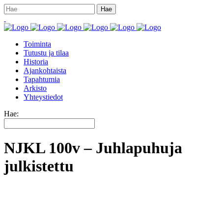
Toiminta
Tutustu ja tilaa
Historia
Ajankohtaista
Tapahtumia
Arkisto
Yhteystiedot
Hae:
NJKL 100v – Juhlapuhuja
julkistettu