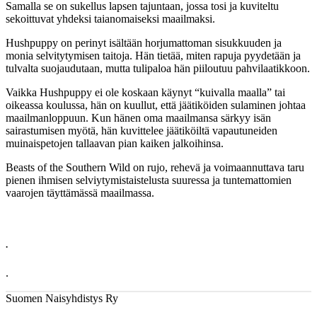
Samalla se on sukellus lapsen tajuntaan, jossa tosi ja kuviteltu
sekoittuvat yhdeksi taianomaiseksi maailmaksi.
Hushpuppy on perinyt isältään horjumattoman sisukkuuden ja
monia selvitytymisen taitoja. Hän tietää, miten rapuja pyydetään ja
tulvalta suojaudutaan, mutta tulipaloa hän piiloutuu pahvilaatikkoon.
Vaikka Hushpuppy ei ole koskaan käynyt “kuivalla maalla” tai
oikeassa koulussa, hän on kuullut, että jäätiköiden sulaminen johtaa
maailmanloppuun. Kun hänen oma maailmansa särkyy isän
sairastumisen myötä, hän kuvittelee jäätiköiltä vapautuneiden
muinaispetojen tallaavan pian kaiken jalkoihinsa.
Beasts of the Southern Wild on rujo, rehevä ja voimaannuttava taru
pienen ihmisen selviytymistaistelusta suuressa ja tuntemattomien
vaarojen täyttämässä maailmassa.
.
.
Suomen Naisyhdistys Ry