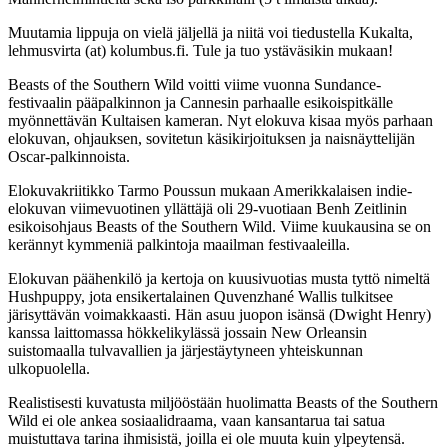
Muutamia lippuja on vielä jäljellä ja niitä voi tiedustella Kukalta,
lehmusvirta (at) kolumbus.fi. Tule ja tuo ystäväsikin mukaan!
Beasts of the Southern Wild voitti viime vuonna Sundance-
festivaalin pääpalkinnon ja Cannesin parhaalle esikoispitkälle
myönnettävän Kultaisen kameran. Nyt elokuva kisaa myös parhaan
elokuvan, ohjauksen, sovitetun käsikirjoituksen ja naisnäyttelijän
Oscar-palkinnoista.
Elokuvakriitikko Tarmo Poussun mukaan Amerikkalaisen indie-
elokuvan viimevuotinen yllättäjä oli 29-vuotiaan Benh Zeitlinin
esikoisohjaus Beasts of the Southern Wild. Viime kuukausina se on
kerännyt kymmeniä palkintoja maailman festivaaleilla.
Elokuvan päähenkilö ja kertoja on kuusivuotias musta tyttö nimeltä
Hushpuppy, jota ensikertalainen Quvenzhané Wallis tulkitsee
järisyttävän voimakkaasti. Hän asuu juopon isänsä (Dwight Henry)
kanssa laittomassa hökkelikylässä jossain New Orleansin
suistomaalla tulvavallien ja järjestäytyneen yhteiskunnan
ulkopuolella.
Realistisesti kuvatusta miljööstään huolimatta Beasts of the Southern
Wild ei ole ankea sosiaalidraama, vaan kansantarua tai satua
muistuttava tarina ihmisistä, joilla ei ole muuta kuin ylpeytensä.