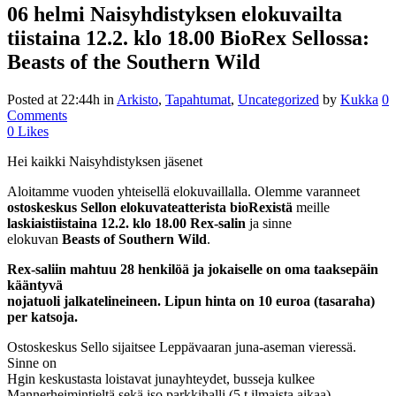
06 helmi
Naisyhdistyksen elokuvailta
tiistaina 12.2. klo 18.00 BioRex Sellossa:
Beasts of the Southern Wild
Posted at 22:44h
in
Arkisto
,
Tapahtumat
,
Uncategorized
by
Kukka
0
Comments
0
Likes
Hei kaikki Naisyhdistyksen jäsenet
Aloitamme vuoden yhteisellä elokuvaillalla. Olemme varanneet
ostoskeskus Sellon elokuvateatterista bioRexistä
meille
laskiaistiistaina 12.2. klo 18.00
Rex-salin
ja sinne
elokuvan
Beasts of Southern Wild
.
Rex-saliin mahtuu 28 henkilöä ja jokaiselle on oma taaksepäin
kääntyvä
nojatuoli jalkatelineineen. Lipun hinta on 10 euroa (tasaraha)
per katsoja.
Ostoskeskus Sello sijaitsee Leppävaaran juna-aseman vieressä.
Sinne on
Hgin keskustasta loistavat junayhteydet, busseja kulkee
Mannerheimintieltä sekä iso parkkihalli (5 t ilmaista aikaa).