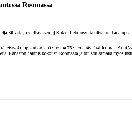
Lantessa Roomassa
ija Sihvola ja yhdistyksen pj Kukka Lehmusvirta olivat mukana upealla
teistyökumppani on tänä vuonna 75 vuotta täyttävä Jenny ja Antti Wihu
kkeita. Rahaston hallitus kokousti Roomassa ja tutustui samalla myös ins