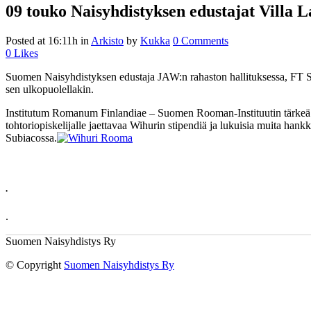
09 touko
Naisyhdistyksen edustajat Villa 
Posted at 16:11h
in
Arkisto
by
Kukka
0 Comments
0
Likes
Suomen Naisyhdistyksen edustaja JAW:n rahaston hallituksessa, FT Se
sen ulkopuolellakin.
Institutum Romanum Finlandiae – Suomen Rooman-Instituutin tärkeä yh
tohtoriopiskelijalle jaettavaa Wihurin stipendiä ja lukuisia muita han
Subiacossa.
.
.
Suomen Naisyhdistys Ry
© Copyright
Suomen Naisyhdistys Ry