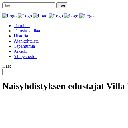
Toiminta
Tutustu ja tilaa
Historia
Ajankohtaista
Tapahtumia
Arkisto
Yhteystiedot
Hae:
Naisyhdistyksen edustajat Vill