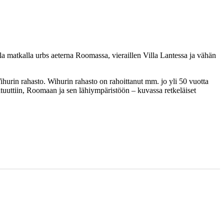
 matkalla urbs aeterna Roomassa, vieraillen Villa Lantessa ja vähän
rin rahasto. Wihurin rahasto on rahoittanut mm. jo yli 50 vuotta
tituuttiin, Roomaan ja sen lähiympäristöön – kuvassa retkeläiset