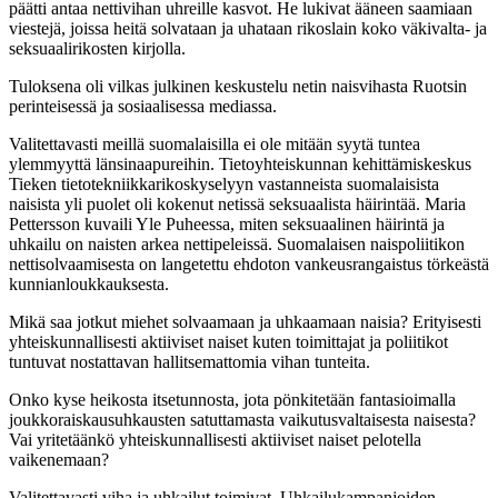
päätti antaa nettivihan uhreille kasvot. He lukivat ääneen saamiaan
viestejä, joissa heitä solvataan ja uhataan rikoslain koko väkivalta- ja
seksuaalirikosten kirjolla.
Tuloksena oli vilkas julkinen keskustelu netin naisvihasta Ruotsin
perinteisessä ja sosiaalisessa mediassa.
Valitettavasti meillä suomalaisilla ei ole mitään syytä tuntea
ylemmyyttä länsinaapureihin. Tietoyhteiskunnan kehittämiskeskus
Tieken tietotekniikkarikoskyselyyn vastanneista suomalaisista
naisista yli puolet oli kokenut netissä seksuaalista häirintää. Maria
Pettersson kuvaili Yle Puheessa, miten seksuaalinen häirintä ja
uhkailu on naisten arkea nettipeleissä. Suomalaisen naispoliitikon
nettisolvaamisesta on langetettu ehdoton vankeusrangaistus törkeästä
kunnianloukkauksesta.
Mikä saa jotkut miehet solvaamaan ja uhkaamaan naisia? Erityisesti
yhteiskunnallisesti aktiiviset naiset kuten toimittajat ja poliitikot
tuntuvat nostattavan hallitsemattomia vihan tunteita.
Onko kyse heikosta itsetunnosta, jota pönkitetään fantasioimalla
joukkoraiskausuhkausten satuttamasta vaikutusvaltaisesta naisesta?
Vai yritetäänkö yhteiskunnallisesti aktiiviset naiset pelotella
vaikenemaan?
Valitettavasti viha ja uhkailut toimivat. Uhkailukampanjoiden