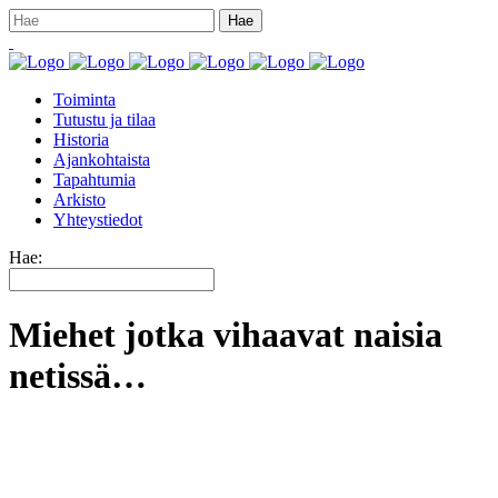
Toiminta
Tutustu ja tilaa
Historia
Ajankohtaista
Tapahtumia
Arkisto
Yhteystiedot
Hae:
Miehet jotka vihaavat naisia
netissä…