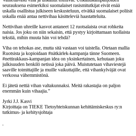
seurauksena esimerkiksi suomalaiset rasismitutkijat eivät enää
uskalla osallistua julkiseen keskusteluun, eivätkä suomalaiset poliisit
uskalla enää antaa nettivihaa käsitteleviä haastatteluita.
Nettivihan uhreille kasvot antaneet 12 ruotsalaista ovat rohkeita
naisia. Jos joku on niin sekaisin, että pystyy kirjoittamaan tuollaista
tekstiä, mihin muuta hän voi tehdä?
Viha on tehokas ase, mutta sitä vastaan voi taistella. Otetaan mallia
Ruotsista ja kopioidaan #nätkärlek-kampanja tänne Suomeen.
#nettirakkaus-kampanjan idea on yksinkertainen, kehutaan joku
julkisuuden henkilö netissä joka päivä. Muistutetaan vihaviestejä
saaville toimittajille ja muille vaikuttajille, että vihankylväjät ovat
verkossa vähemmistönä.
Ei jätetä nettiä vihan valtakunnaksi. Meitä rakastajia on paljon
enemmän kuin vihaajia.”
Jyrki J.J. Kasvi
Kirjoittaja on TIEKE Tietoyhteiskunnan kehittämiskeskus ry:n
tutkimus- ja kehitysjohtaja
.