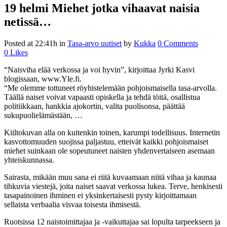
19 helmi
Miehet jotka vihaavat naisia
netissä…
Posted at 22:41h
in
Tasa-arvo uutiset
by
Kukka
0 Comments
0
Likes
“Naisviha elää verkossa ja voi hyvin”, kirjoittaa Jyrki Kasvi
blogissaan, www.Yle.fi.
“Me olemme tottuneet röyhistelemään pohjoismaisella tasa-arvolla.
Täällä naiset voivat vapaasti opiskella ja tehdä töitä, osallistua
politiikkaan, hankkia ajokortin, valita puolisonsa, päättää
sukupuolielämästään, …
Kiiltokuvan alla on kuitenkin toinen, karumpi todellisuus. Internetin
kasvottomuuden suojissa paljastuu, etteivät kaikki pohjoismaiset
miehet suinkaan ole sopeutuneet naisten yhdenvertaiseen asemaan
yhteiskunnassa.
Sairasta, mikään muu sana ei riitä kuvaamaan niitä vihaa ja kaunaa
tihkuvia viestejä, joita naiset saavat verkossa lukea. Terve, henkisesti
tasapainoinen ihminen ei yksinkertaisesti pysty kirjoittamaan
sellaista verbaalia visvaa toisesta ihmisestä.
Ruotsissa 12 naistoimittajaa ja -vaikuttajaa sai lopulta tarpeekseen ja