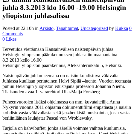
juhla 8.3.2013 klo 16.00 -19.00 Helsingin
yliopiston juhlasalissa
Posted at 22:10h
in
Arkisto
,
Tapahtumat
,
Uncategorized
by
Kukka
0
Comments
0
Likes
Tervetuloa viettämään Kansainvälisen naistenpäivän juhlaa
Helsingin yliopiston päärakennuksen juhlasaliin maanantaina
8.3.2013 kello 16.00
Helsingin yliopiston päärakennus, Aleksanterinkatu 5, Helsinki.
Naistenpäivän juhlan teemana on naisiin kohdistuva väkivalta.
Juhlassa kuullaan perinteinen Helvi Sipilä –luento. Vuoden teemasta
puhuu Helsingin yliopiston edustajana professori Johanna Niemi.
Tilaisuuden avaa 1. vararehtori Ulla-Maija Forsberg.
Puheenvuorojen lisäksi ohjelmassa on mm. kuvataiteilija Anna
Nykyrin vuonna 2011 ohjaama dokumenttifilmi empatiasta ja naisiin
kohdistuvasta väkivallasta sekä jazzhenkistä musisointia, josta vastaa
berliiniläinen laulajatar Pascal von Wroblewsky.
Tarjolla on kahvibuffet, jonka äärellä voimme vaihtaa kuulumisia,
verkostoitua ja viihtyä. Voit ottaa ystäväsi mukaan. Ovet Helsingin