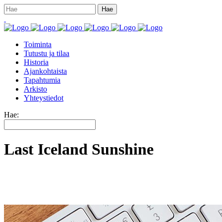
Toiminta
Tutustu ja tilaa
Historia
Ajankohtaista
Tapahtumia
Arkisto
Yhteystiedot
Hae:
Last Iceland Sunshine