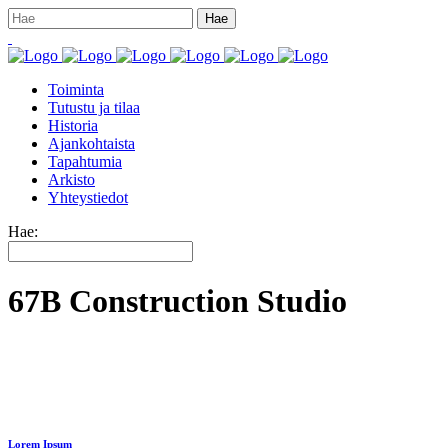
Toiminta
Tutustu ja tilaa
Historia
Ajankohtaista
Tapahtumia
Arkisto
Yhteystiedot
Hae:
67B Construction Studio
Lorem Ipsum